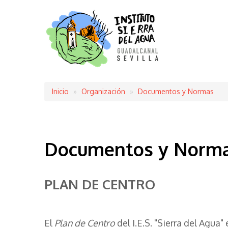
Inicio
Organización
Documentos y Normas
Sobrescribir
enlaces
de
Documentos y Norm
ayuda
a
PLAN DE CENTRO
la
navegación
El
Plan de Centro
del I.E.S. "Sierra del Agua