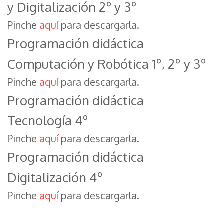
y Digitalización 2º y 3º
navegación
Pinche
aquí
para descargarla.
Programación didáctica
Computación y Robótica 1º, 2º y 3º
Pinche
aquí
para descargarla.
Programación didáctica
Tecnología 4º
Pinche
aquí
para descargarla.
Programación didáctica
Digitalización 4º
Pinche
aquí
para descargarla.