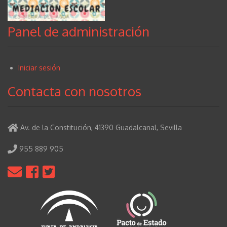
Panel de administración
Iniciar sesión
User
Contacta con nosotros
account
menu
Av. de la Constitución, 41390 Guadalcanal, Sevilla
955 889 905