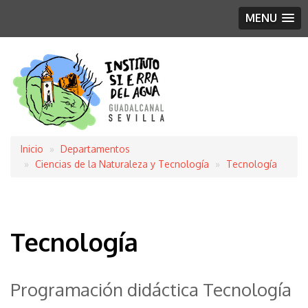
MENU
Inicio
Departamentos
Sobrescribir
Ciencias de la Naturaleza y Tecnología
Tecnología
enlaces
de
Tecnología
ayuda
a
Programación didáctica Tecnología
la